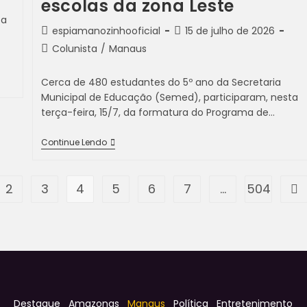
escolas da zona Leste
 a
espiamanozinhooficial
15 de julho de 2026
Colunista
/
Manaus
Cerca de 480 estudantes do 5º ano da Secretaria
Municipal de Educação (Semed), participaram, nesta
terça-feira, 15/7, da formatura do Programa de…
Continue Lendo
2
3
4
5
6
7
…
504
Destaque
Amazonas
Manaus
Política
Entretenimento