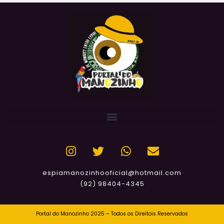
espiamanozinhooficial@hotmail.com
(92) 98404-4345
Portal do Manozinho 2025 – Todos os Direitois Reservados