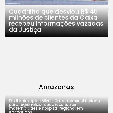
Quadrilha que desviou R$ 45
milhões de clientes da Caixa
recebeu informações vazadas
da Justiça
Amazonas
Em Itapiranga e Silves, Omar apresenta plano
para regionalizar saúde, construir
maternidades e hospital regional em
Itacoatiara